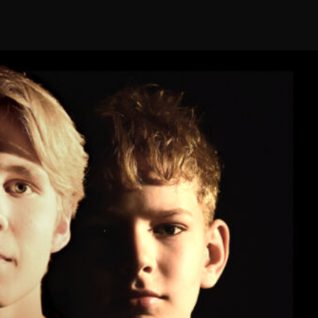
Die jüngste Queen-Tributeband aller Zeiten