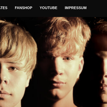
TES
FANSHOP
YOUTUBE
IMPRESSUM
he QueenTeens