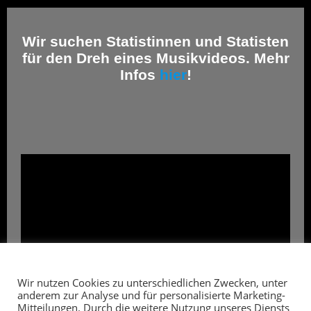
Wir suchen Statistinnen und Statisten
für den Dreh eines Musikvideos. Mehr
Infos
hier
!
Wir lieben Cookies!
Wir nutzen Cookies zu unterschiedlichen Zwecken, unter
anderem zur Analyse und für personalisierte Marketing-
Mitteilungen. Durch die weitere Nutzung unseres Diensts